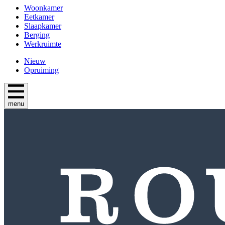
Woonkamer
Eetkamer
Slaapkamer
Berging
Werkruimte
Nieuw
Opruiming
menu