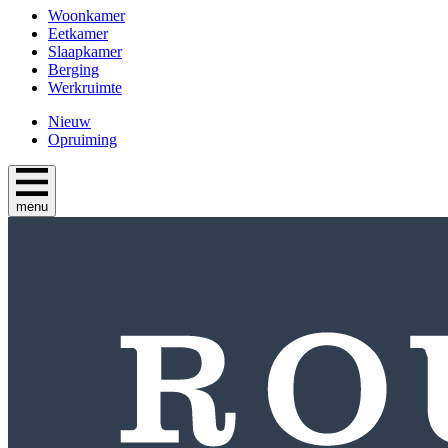
Woonkamer
Eetkamer
Slaapkamer
Berging
Werkruimte
Nieuw
Opruiming
menu