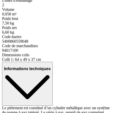
Unités d'emballage
2
Volume
0,058 m³
Poids brut
7,50 kg
Poids net
6,60 kg
Code-barres
5400860559048
Code de marchandises
94017100
Dimensions colis
Colli 1: 64 x 49 x 37 cm
Informations techniques
Le piètement est constitué d’un cylindre métallique avec un système
de pompe à gaz intégré. Le vérin à gaz, rempli de gaz comprimé,