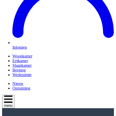
Inloggen
Woonkamer
Eetkamer
Slaapkamer
Berging
Werkruimte
Nieuw
Opruiming
menu