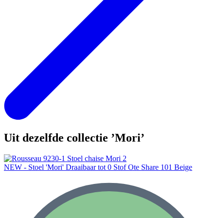
Uit dezelfde collectie ’Mori’
NEW - Stoel 'Mori' Draaibaar tot 0 Stof Ote Share 101 Beige