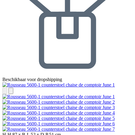
Beschikbaar voor dropshipping
H-H
87 x
B-L
52 x
D-P
51 cm