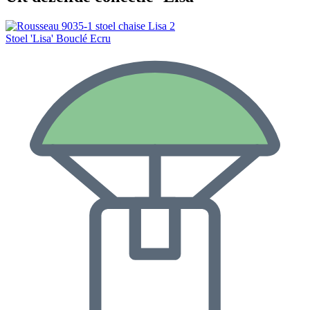
Stoel 'Lisa' Bouclé Ecru