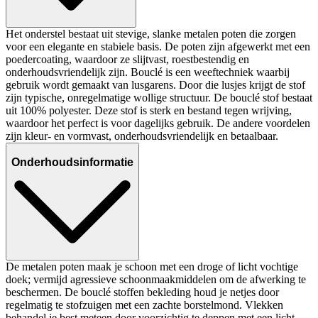
Het onderstel bestaat uit stevige, slanke metalen poten die zorgen
voor een elegante en stabiele basis. De poten zijn afgewerkt met een
poedercoating, waardoor ze slijtvast, roestbestendig en
onderhoudsvriendelijk zijn. Bouclé is een weeftechniek waarbij
gebruik wordt gemaakt van lusgarens. Door die lusjes krijgt de stof
zijn typische, onregelmatige wollige structuur. De bouclé stof bestaat
uit 100% polyester. Deze stof is sterk en bestand tegen wrijving,
waardoor het perfect is voor dagelijks gebruik. De andere voordelen
zijn kleur- en vormvast, onderhoudsvriendelijk en betaalbaar.
Onderhoudsinformatie
De metalen poten maak je schoon met een droge of licht vochtige
doek; vermijd agressieve schoonmaakmiddelen om de afwerking te
beschermen. De bouclé stoffen bekleding houd je netjes door
regelmatig te stofzuigen met een zachte borstelmond. Vlekken
behandel je best meteen door voorzichtig te deppen met een licht