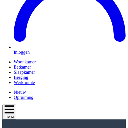
Inloggen
Woonkamer
Eetkamer
Slaapkamer
Berging
Werkruimte
Nieuw
Opruiming
menu