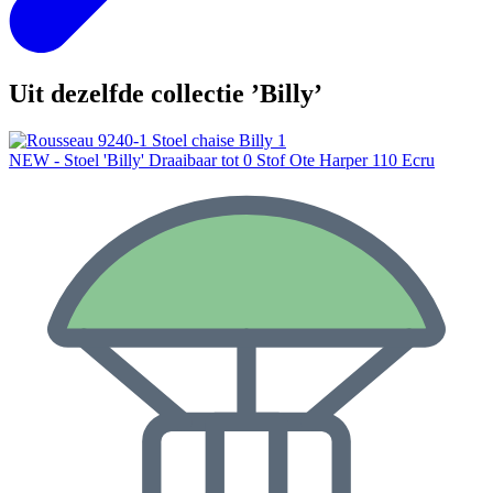
Uit dezelfde collectie ’Billy’
NEW - Stoel 'Billy' Draaibaar tot 0 Stof Ote Harper 110 Ecru