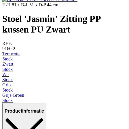
H-H
81 x
B-L
51 x
D-P
44 cm
Stoel 'Jasmin' Zitting PP
kussen PU Zwart
REF.
9160-2
Terracotta
Stock
Zwart
Stock
Wit
Stock
Grijs
Stock
Grijs-Groen
Stock
Productinformatie