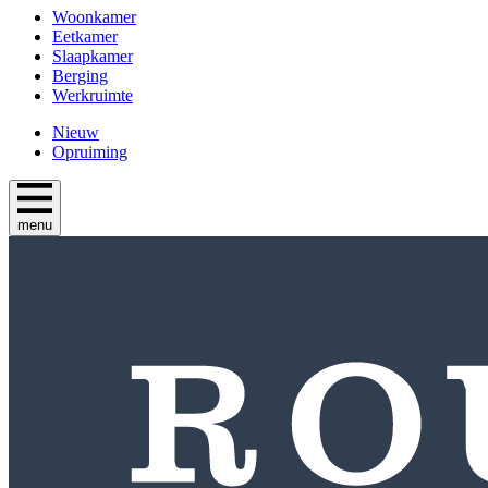
Woonkamer
Eetkamer
Slaapkamer
Berging
Werkruimte
Nieuw
Opruiming
menu