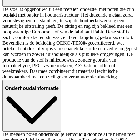
De stoel is opgebouwd uit een metalen onderstel met poten die zijn
beplakt met papier in houtnerfstructuur. Het dragende metaal zorgt
voor stevigheid en stabiliteit, terwijl de houtnerfafwerking een
natuurlijke uitstraling geeft. De zitting en rug zijn bekleed met een
hoogwaardige Europese stof van de fabrikant Fabb. Deze stof is
zacht, comfortabel en slijtvast, en biedt langdurig gebruikscomfort.
Bovendien is de bekleding OEKO-TEX®-gecertificeerd, wat
betekent dat de stof vrij is van schadelijke stoffen en veilig toegepast
kan worden in zowel huishoudelijke als publieke omgevingen. De
productie van de stof is milieubewust, zonder gebruik van
formaldehyde, PFC, zware metalen, AZO-kleurstoffen of
weekmakers. Daarmee combineert dit materiaal technische
duurzaamheid met een veilige en verantwoorde afwerking.
Onderhoudsinformatie
De metalen poten onderhoud je eenvoudig door ze af te nemen met
een droge of licht vochtige doek. De stoffen bekleding in 100%