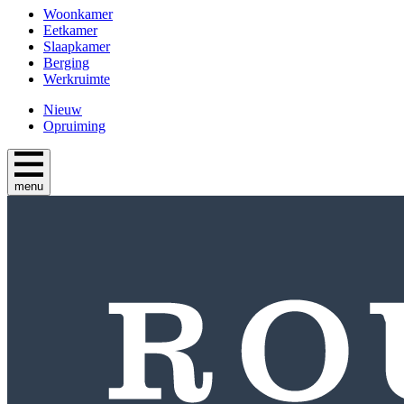
Woonkamer
Eetkamer
Slaapkamer
Berging
Werkruimte
Nieuw
Opruiming
menu