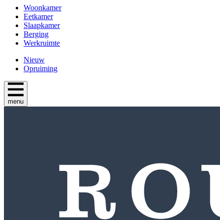
Woonkamer
Eetkamer
Slaapkamer
Berging
Werkruimte
Nieuw
Opruiming
menu