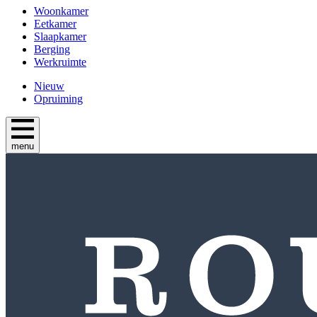
Woonkamer
Eetkamer
Slaapkamer
Berging
Werkruimte
Nieuw
Opruiming
menu