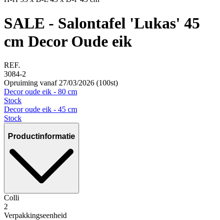
SALE - Salontafel 'Lukas' 45
cm Decor Oude eik
REF.
3084-2
Opruiming vanaf 27/03/2026 (100st)
Decor oude eik - 80 cm
Stock
Decor oude eik - 45 cm
Stock
Productinformatie
Colli
2
Verpakkingseenheid