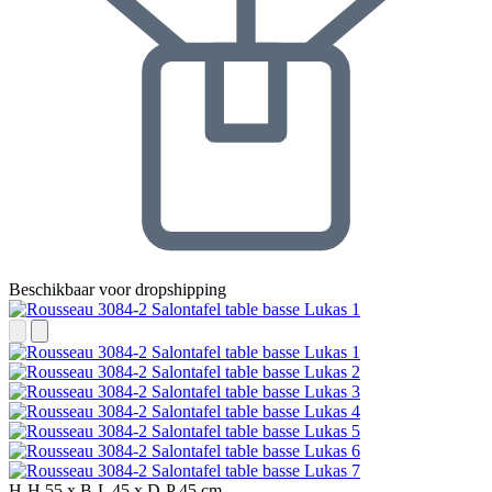
Beschikbaar voor dropshipping
H-H
55 x
B-L
45 x
D-P
45 cm