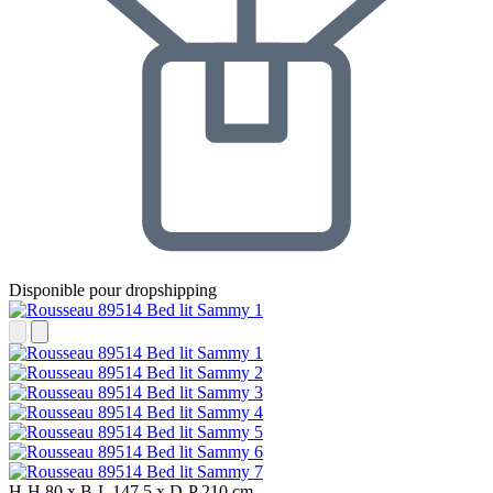
Disponible pour dropshipping
H-H
80 x
B-L
147.5 x
D-P
210 cm