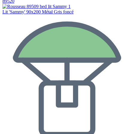
89520
Lit 'Sammy' 90x200 Métal Gris foncé