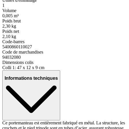
Unités d'emballage
1
Volume
0,005 m³
Poids brut
2,30 kg
Poids net
2,10 kg
Code-barres
5400860110027
Code de marchandises
94032080
Dimensions colis
Colli 1: 47 x 12 x 9 cm
Informations techniques
Ce portemanteau est entièrement fabriqué en métal. La structure, les
crochets et le pied tripode sont en tubes d’acier, assurant robustesse